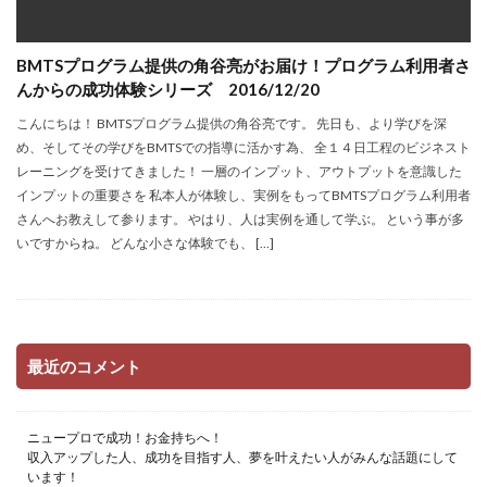
BMTSプログラム提供の角谷亮がお届け！プログラム利用者さ
んからの成功体験シリーズ 2016/12/20
こんにちは！ BMTSプログラム提供の角谷亮です。 先日も、より学びを深
め、そしてその学びをBMTSでの指導に活かす為、 全１４日工程のビジネスト
レーニングを受けてきました！ 一層のインプット、アウトプットを意識した
インプットの重要さを 私本人が体験し、実例をもってBMTSプログラム利用者
さんへお教えして参ります。 やはり、人は実例を通して学ぶ。 という事が多
いですからね。 どんな小さな体験でも、 […]
最近のコメント
ニュープロで成功！お金持ちへ！
収入アップした人、成功を目指す人、夢を叶えたい人がみんな話題にして
います！