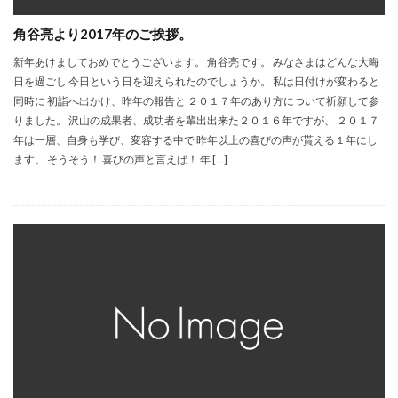
角谷亮より2017年のご挨拶。
新年あけましておめでとうございます。 角谷亮です。 みなさまはどんな大晦
日を過ごし 今日という日を迎えられたのでしょうか。 私は日付けが変わると
同時に 初詣へ出かけ、昨年の報告と ２０１７年のあり方について祈願して参
りました。 沢山の成果者、成功者を輩出出来た２０１６年ですが、 ２０１７
年は一層、自身も学び、変容する中で 昨年以上の喜びの声が貰える１年にし
ます。 そうそう！ 喜びの声と言えば！ 年 […]