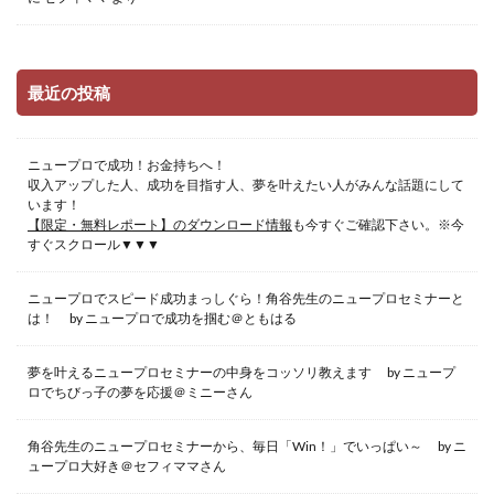
最近の投稿
ニュープロで成功！お金持ちへ！
収入アップした人、成功を目指す人、夢を叶えたい人がみんな話題にして
います！
【限定・無料レポート】のダウンロード情報
も今すぐご確認下さい。※今
すぐスクロール▼▼▼
ニュープロでスピード成功まっしぐら！角谷先生のニュープロセミナーと
は！ by ニュープロで成功を掴む＠ともはる
夢を叶えるニュープロセミナーの中身をコッソリ教えます by ニュープ
ロでちびっ子の夢を応援＠ミニーさん
角谷先生のニュープロセミナーから、毎日「Win！」でいっぱい～ by ニ
ュープロ大好き＠セフィママさん